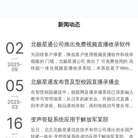
新闻动态
02
北极星通公司推出免费视频直播收录软件
为回馈客户厚爱，降低客户使用视频直播软件和收录
视频的 门槛，北极星通公司 推出了 可免费使用的 高
2025-
性能一体化视频直播收录系统，本系统基于Web开
09
发，一键式安装，支持多种流媒体协议的直播流录
05
北极星通发布普及型校园直播录播盒
像，支持多种录像方式，支持录像时同步把视频流中
的语音转换成文字，支持按组录像等。欢迎广大客户
在智慧校园建设中，校园网直播录播系统已深度融入
使用！ 欢迎加入QQ群获取安装包：241759321 具体
教学与管理场景：从日常的家长会、升旗仪式直播，
2025-
请移步 https://www.bjsin.cn/archives/3932.html 本
到学术讲座、精品课程录制，再到电视信号整合等应
03
站下载请移步：北极星通软件试用版下载 | 北京北极
用需求持续增长。传统方案存在显著痛点：1、部署复
星通信息技术有限公司
16
变声答疑系统应用于解放军某部
杂度高：需配置编码器、导播台、存储服务器等多类
设备，安装调试周期长2、网络依赖性强：采用腾讯会
近日，北京北极星通信息技术有些公司推出的全国产
议、钉钉会议等 SaaS 平台需占用大量公网带宽3、同
软硬一体化 变声答疑系统成功应用于解放军某部。 本