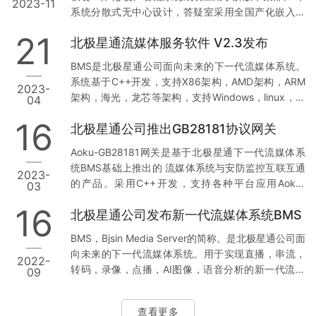
2023-11
步能力弱：难以支持多教室终端同步观看，大规模并
系统分散式无中心设计，答疑室采用全国产化嵌入式
发时卡顿频发4、安全风险高：存在外部人员闯入、网
专用答疑设备，可输入答疑者电脑屏幕，实物展台，
络攻击中断、数据泄露等隐患5、归档管理难：重要教
21
北极星通流媒体服务软件 V2.3发布
专家端采用跨平台软件方案，专用的专家端可运行在
学资源缺乏系统化存储和检…
Windows主机，麒麟国产化主机上。 本系统即可实现
BMS是北极星通公司面向未来的下一代流媒体系统。
专家与答疑室点对点变声交互，也能实现多个专家对
系统基于C++开发，支持X86架构，AMD架构，ARM
2023-
答疑室多对一 变声交互。答疑人通过实物展台，自己
架构，海光，龙芯等架构，支持Windows，linux，麒
04
的电脑 可方便把答疑信息 展示给专家。 答疑过程支
麟（KylinOS）等系统，支持国产平台，安全可控，提
持原生录制，并支持第三方实时监管。
16
北极星通公司推出GB28181协议网关
供方便的RestAPI接口。用于实现直播，串流，转码，
录像，点播，AI图像，语音分析的新一代流媒体服务
Aoku-GB28181网关是基于北极星通下一代流媒体系
引擎，旨在兼容 包括rtmp，rtsp，http-flv，http-
统BMS基础上推出的 流媒体系统与安防监控互联互通
2023-
ts，http-fmp4，hls，websocket-flv，websocket-
的产品。采用C++开发，支持各种平台应用Aoku-
03
fmp4，GB28181，webr…
GB28181实现将各种类型的流，如rtsp，rtmp，http-
16
北极星通公司发布新一代流媒体系统BMS
flv，hls，iptv视频流，硬盘媒体文件，电脑屏幕等 音
视频流 转为标准的国标GB/T28181协议接入到
BMS，Bjsin Media Server的简称。是北极星通公司面
GB28181平台，以便实现统一调度及管理，可广泛的
向未来的下一代流媒体系统。用于实现直播，串流，
2022-
应用于 企业、教育、金融、能源、电力、公安、平安
转码，录像，点播，AI图像，语音分析的新一代流媒
09
城市等安防领域，也常用于大屏分布式融合项目中。
体服务引擎，旨在兼容 包括rtmp，rtsp，http-flv，
详情请移步Aoku-…
http-ts，http-fmp4，hls，WebSocket-fmp4，
查看更多
GB28181，webrtc，srt等主流媒体协议，为合作伙伴